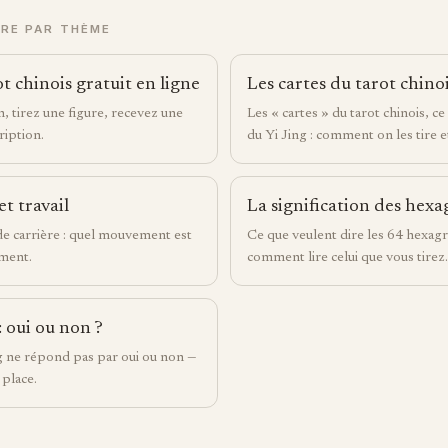
URE PAR THÈME
t chinois gratuit en ligne
Les cartes du tarot chino
, tirez une figure, recevez une
Les « cartes » du tarot chinois, ce
ription.
du Yi Jing : comment on les tire et 
et travail
La signification des he
 de carrière : quel mouvement est
Ce que veulent dire les 64 hexag
oment.
comment lire celui que vous tirez.
: oui ou non ?
g ne répond pas par oui ou non —
a place.