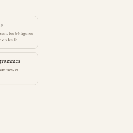
is
 sont les 64 figures
on les lit.
xagrammes
rammes, et