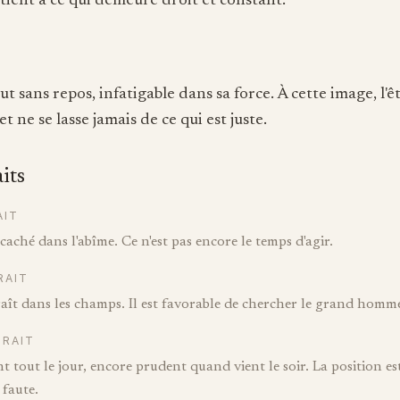
tient à ce qui demeure droit et constant.
ut sans repos, infatigable dans sa force. À cette image, l'ê
et ne se lasse jamais de ce qui est juste.
aits
AIT
caché dans l'abîme. Ce n'est pas encore le temps d'agir.
RAIT
aît dans les champs. Il est favorable de chercher le grand homm
TRAIT
nt tout le jour, encore prudent quand vient le soir. La position est
 faute.