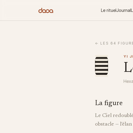
Aller au contenu
Le rituel
Journal
L
←
LES 64 FIGUR
YI 
L
Hexa
La figure
Le Ciel redoublé
obstacle — l'éla