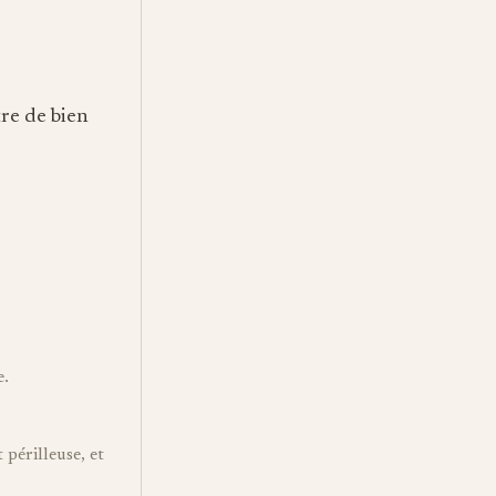
tre de bien
e.
 périlleuse, et