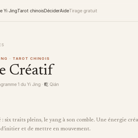
e Yi Jing
Tarot chinois
Décider
Aide
Tirage gratuit
ES
JING · TAROT CHINOIS
e Créatif
乾
gramme 1 du Yi Jing
·
Qián
 : six traits pleins, le yang à son comble. Une énergie créa
n d'initier et de mettre en mouvement.