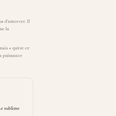
us d'amorcer. Il
me la
mais « qu'est-ce
a puissance
Le sublime