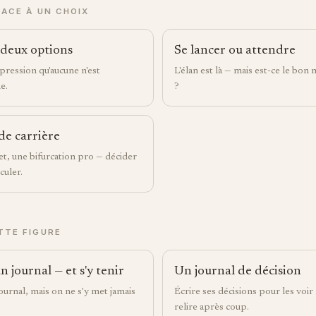
FACE À UN CHOIX
 deux options
Se lancer ou attendre
mpression qu'aucune n'est
L'élan est là — mais est-ce le bo
e.
?
de carrière
t, une bifurcation pro — décider
culer.
TTE FIGURE
journal — et s'y tenir
Un journal de décision
ournal, mais on ne s'y met jamais
Écrire ses décisions pour les voir
relire après coup.