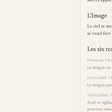
succès appar
L'Image
Le ciel se me
se rend fort 
Les six tr
PREMIER TR
Le dragon est 
DEUXIÈME T
Le dragon par
TROISIÈME 
Actif et vigila
pourtant sans