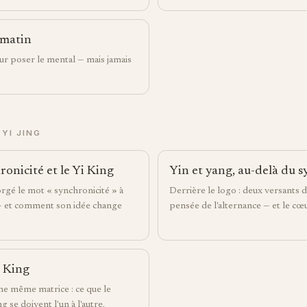
 matin
our poser le mental — mais jamais
YI JING
ronicité et le Yi King
Yin et yang, au-delà du 
rgé le mot « synchronicité » à
Derrière le logo : deux versants d
 — et comment son idée change
pensée de l'alternance — et le cœu
i King
ne même matrice : ce que le
g se doivent l'un à l'autre.