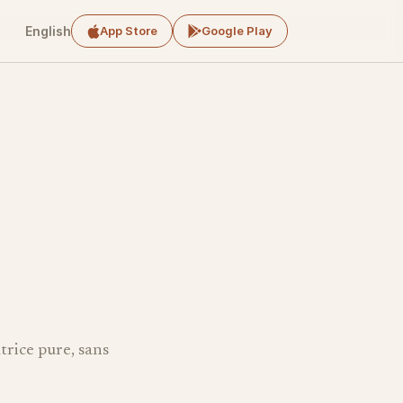
English
App Store
Google Play
trice pure, sans