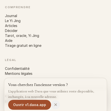
COMPRENDRE
Journal
Le Yi Jing
Articles
Décider
Tarot, oracle, Yi Jing
Aide
Tirage gratuit en ligne
LÉGAL
Confidentialité
Mentions légales
Vous cherchez l'ancienne version ?
L'application web Daoa que vous utilisiez reste disponible,
©
2026
Daoa.
Tous droits réservés.
inchangée, à sa nouvelle adresse.
Instagram
X
LinkedIn
✕
Ouvrir v1.daoa.app