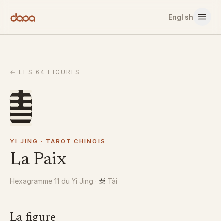
Aller au contenu
English
←
LES 64 FIGURES
YI JING · TAROT CHINOIS
La Paix
泰
Hexagramme 11 du Yi Jing
·
Tài
La figure