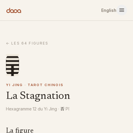
Aller au contenu
English
←
LES 64 FIGURES
YI JING · TAROT CHINOIS
La Stagnation
否
Hexagramme 12 du Yi Jing
·
Pǐ
La figure