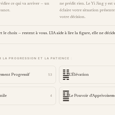
édire ce qui va arriver — un
ne prédit rien. Le Yi Jing y est 
vance.
éclaire votre situation présente
votre décision.
 le choix — restent à vous. L'IA aide à lire la figure, elle ne décid
R LA PROGRESSION ET LA PATIENCE :
ement Progressif
53
L'Élévation
nile
4
Le Pouvoir d'Apprivoise