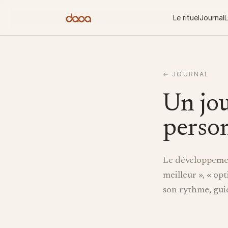
Aller au contenu
Le rituel
Journal
L
←
JOURNAL
Un jo
perso
Le développemen
meilleur », « op
son rythme, guid