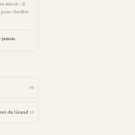
un miroir : il
 pour clarifier
e jamais.
46
ment du Grand
26