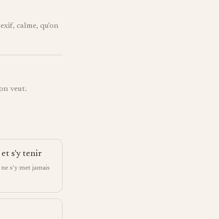
exif, calme, qu'on
on veut.
t s'y tenir
 ne s'y met jamais