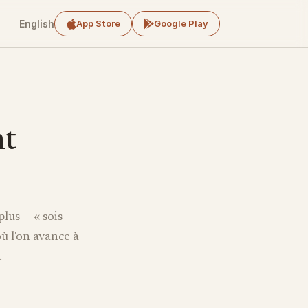
English
App Store
Google Play
nt
lus — « sois
ù l'on avance à
.