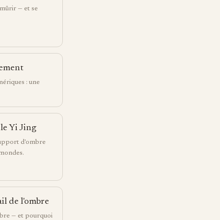
 mûrir — et se
rement
nériques : une
le Yi Jing
support d'ombre
 mondes.
il de l'ombre
mbre — et pourquoi