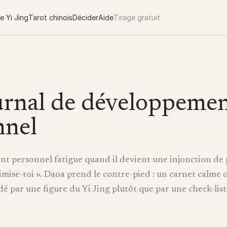
e Yi Jing
Tarot chinois
Décider
Aide
Tirage gratuit
urnal de développeme
nnel
t personnel fatigue quand il devient une injonction de p
timise-toi ». Daoa prend le contre-pied : un carnet calme o
é par une figure du Yi Jing plutôt que par une check-list