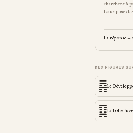
cherchent à pr
futur posé d'a
La réponse — et
DES FIGURES SU
Le Développ
La Folie Juvé