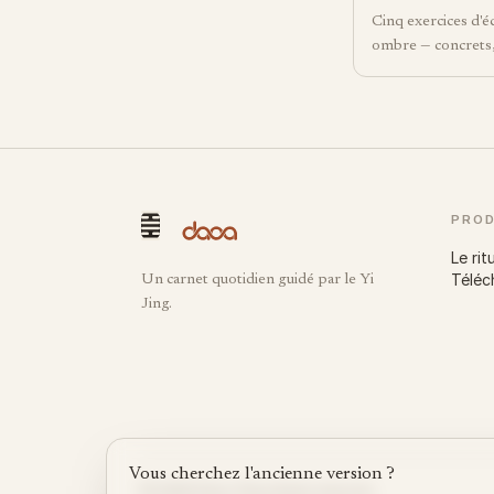
Cinq exercices d'é
ombre — concrets, 
PROD
Le rit
Téléc
Un carnet quotidien guidé par le Yi
Jing.
Vous cherchez l'ancienne version ?
©
2026
Daoa.
Tous droits réservés.