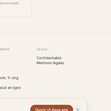
tion frontale.
NDRE
LÉGAL
Confidentialité
Mentions légales
cle, Yi Jing
atuit en ligne
✕
Ouvrir v1.daoa.app
Instagram
X
LinkedIn