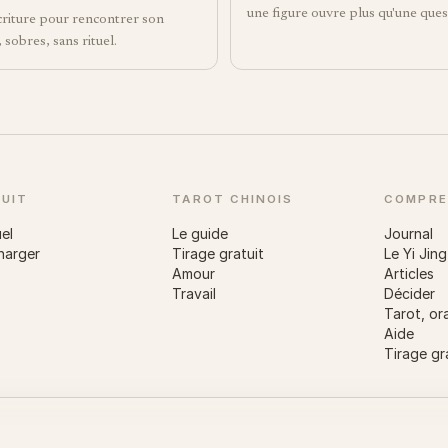
une figure ouvre plus qu'une ques
criture pour rencontrer son
sobres, sans rituel.
UIT
TAROT CHINOIS
COMPRE
uel
Le guide
Journal
harger
Tirage gratuit
Le Yi Jing
Amour
Articles
Travail
Décider
Tarot, ora
Aide
Tirage gr