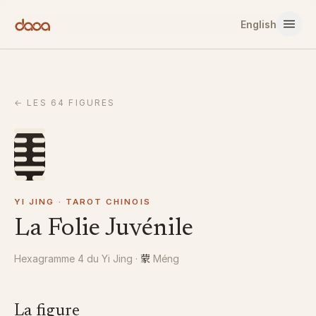
Aller au contenu
English
←
LES 64 FIGURES
YI JING · TAROT CHINOIS
La Folie Juvénile
蒙
Hexagramme 4 du Yi Jing
·
Méng
La figure