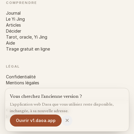
COMPRENDRE
Journal
Le Yi Jing
Articles
Décider
Tarot, oracle, Yi Jing
Aide
Tirage gratuit en ligne
LÉGAL
Confidentialité
Mentions légales
Vous cherchez l'ancienne version ?
L'application web Daoa que vous utilisiez reste disponible,
©
2026
Daoa.
Tous droits réservés.
inchangée, à sa nouvelle adresse.
Instagram
X
LinkedIn
✕
Ouvrir v1.daoa.app