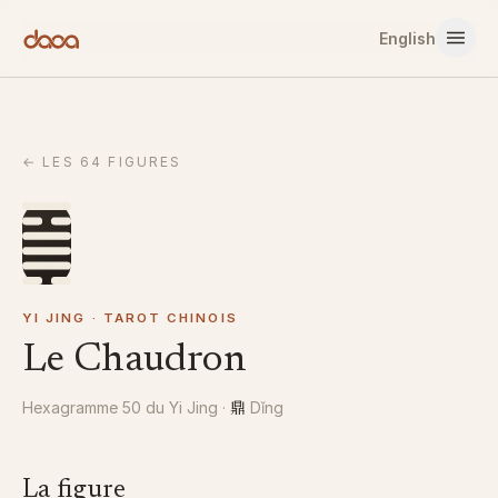
Aller au contenu
English
←
LES 64 FIGURES
YI JING · TAROT CHINOIS
Le Chaudron
鼎
Hexagramme 50 du Yi Jing
·
Dǐng
La figure