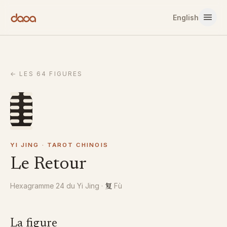
Aller au contenu
English
←
LES 64 FIGURES
YI JING · TAROT CHINOIS
Le Retour
复
Hexagramme 24 du Yi Jing
·
Fù
La figure