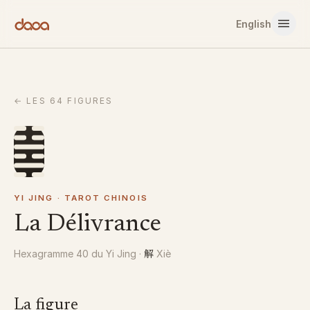
Aller au contenu
English
←
LES 64 FIGURES
YI JING · TAROT CHINOIS
La Délivrance
解
Hexagramme 40 du Yi Jing
·
Xiè
La figure