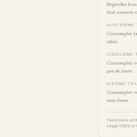
Regardez honnê
faut avancer o
QUATRIÈME 
Contempler la
table.
CINQUIÈME 
Contemplez vot
pas de faute.
SIXIÈME TRA
Contempler vot
sans faute.
Texte Daoa, écri
Legge (1882) et 