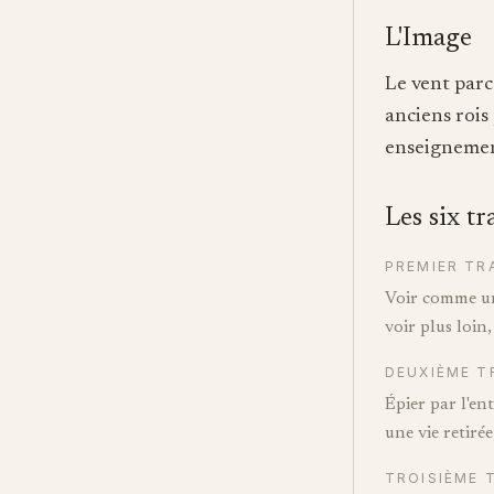
L'Image
Le vent parc
anciens rois
enseignemen
Les six tr
PREMIER TR
Voir comme un 
voir plus loin,
DEUXIÈME T
Épier par l'en
une vie retirée
TROISIÈME 