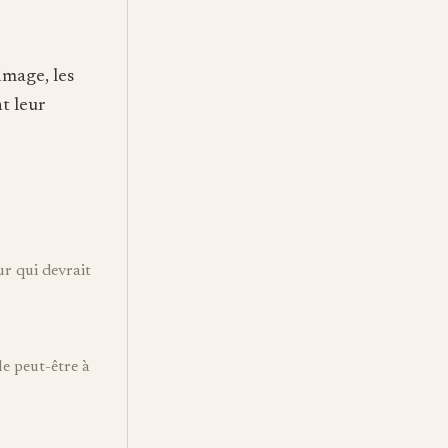
image, les
t leur
r qui devrait
e peut-être à