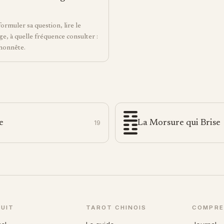
formuler sa question, lire le
e, à quelle fréquence consulter :
honnête.
S
e
La Morsure qui Brise
19
UIT
TAROT CHINOIS
COMPRE