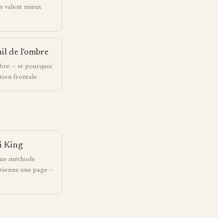
s valent mieux
il de l'ombre
mbre — et pourquoi
tion frontale.
Yi King
: une méthode
evienne une page —