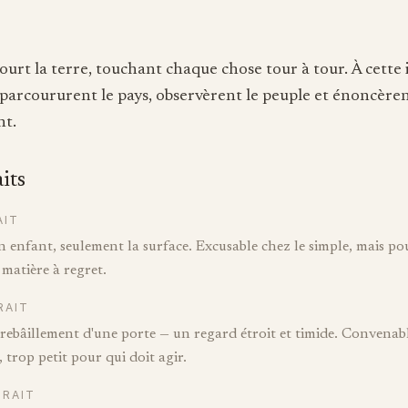
ourt la terre, touchant chaque chose tour à tour. À cette 
 parcoururent le pays, observèrent le peuple et énoncèren
t.
aits
AIT
enfant, seulement la surface. Excusable chez le simple, mais pou
 matière à regret.
RAIT
trebâillement d'une porte — un regard étroit et timide. Convenabl
, trop petit pour qui doit agir.
TRAIT