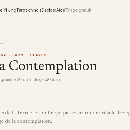
e Yi Jing
Tarot chinois
Décider
Aide
Tirage gratuit
ES
JING · TAROT CHINOIS
a Contemplation
观
gramme 20 du Yi Jing
·
Guān
 de la Terre : le souffle qui passe sur tout et révèle, le r
ge de la contemplation.