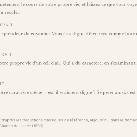
tement le cours de votre propre vie, et laissez ce que vous voyez
u reculer.
TRAIT
 splendeur du royaume. Vous êtes digne d'être reçu comme hôte à
TRAIT
re propre vie d'un œil clair. Qui a du caractère, en s'examinan
IT
re caractère même — est-il vraiment digne ? Se peser ainsi, c'es
t d'après les traductions classiques de référence, aujourd'hui dans le domai
Charles de Harlez (1889).