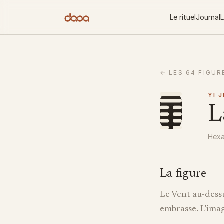
Aller au contenu
Le rituel
Journal
L
←
LES 64 FIGUR
YI 
L
Hexa
La figure
Le Vent au-dessus
embrasse. L'ima