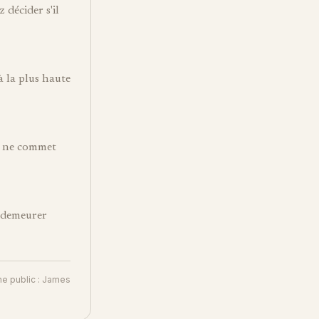
 décider s'il
 la plus haute
t, ne commet
t demeurer
ne public : James