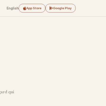
English
App Store
Google Play
egard qui